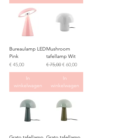
Bureaulamp LED
Mushroom
Pink
tafellamp Wit
Prijs
Normale prijs
Verkoopprijs
€ 45,00
€ 75,00
€ 60,00
In
In
winkelwagen
winkelwagen
Grato tafellamp
Grato tafellamp