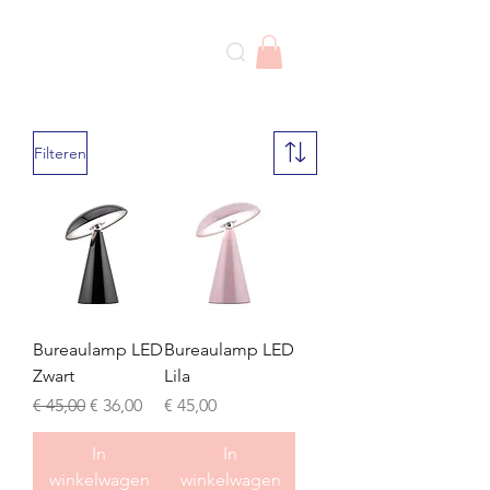
Filteren
Bureaulamp LED
Bureaulamp LED
Zwart
Lila
Normale prijs
Verkoopprijs
Prijs
€ 45,00
€ 36,00
€ 45,00
In
In
winkelwagen
winkelwagen