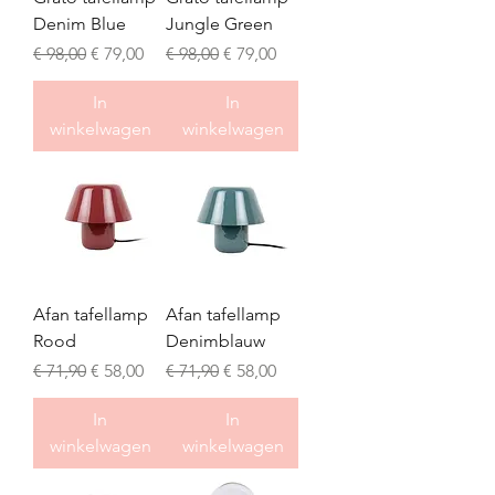
Denim Blue
Jungle Green
Normale prijs
Verkoopprijs
Normale prijs
Verkoopprijs
€ 98,00
€ 79,00
€ 98,00
€ 79,00
In
In
winkelwagen
winkelwagen
Afan tafellamp
Afan tafellamp
Rood
Denimblauw
Normale prijs
Verkoopprijs
Normale prijs
Verkoopprijs
€ 71,90
€ 58,00
€ 71,90
€ 58,00
In
In
winkelwagen
winkelwagen