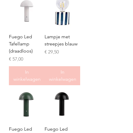
Fuego Led
Lampje met
Tafellamp
streepjes blauw
(draadloos)
Prijs
€ 29,50
Prijs
€ 57,00
In
In
winkelwagen
winkelwagen
Fuego Led
Fuego Led