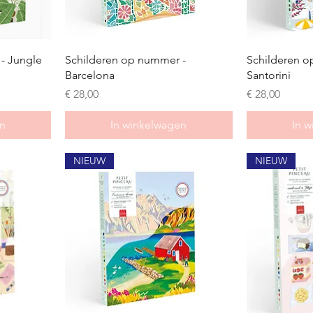
- Jungle
Schilderen op nummer -
Schilderen o
Barcelona
Santorini
Prijs
Prijs
€ 28,00
€ 28,00
n
In winkelwagen
In 
NIEUW
NIEUW