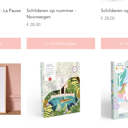
- La Pause
Schilderen op nummer -
Schilderen o
Noorwegen
Prijs
€ 28,00
Prijs
€ 28,00
n
In winkelwagen
In 