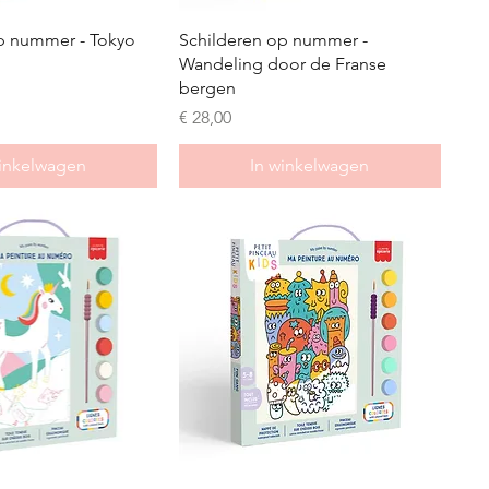
p nummer - Tokyo
Schilderen op nummer -
Wandeling door de Franse
bergen
Prijs
€ 28,00
winkelwagen
In winkelwagen