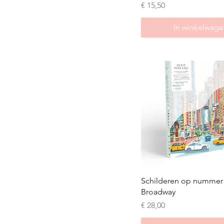
Prijs
€ 15,50
In winkelwage
Schilderen op nummer 
Broadway
Prijs
€ 28,00