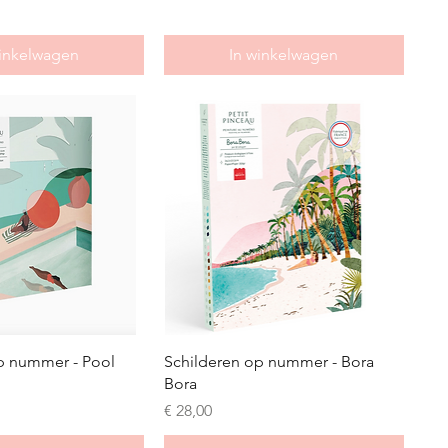
winkelwagen
In winkelwagen
p nummer - Pool
Schilderen op nummer - Bora
Bora
Prijs
€ 28,00