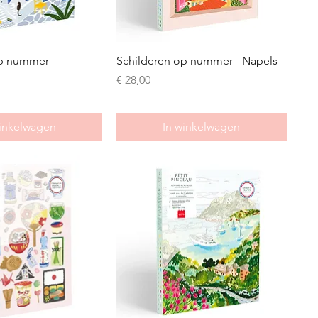
p nummer -
Schilderen op nummer - Napels
Prijs
€ 28,00
winkelwagen
In winkelwagen