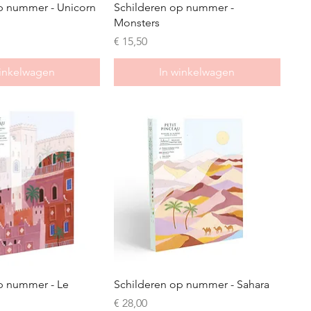
p nummer - Unicorn
Schilderen op nummer -
Monsters
Prijs
€ 15,50
winkelwagen
In winkelwagen
p nummer - Le
Schilderen op nummer - Sahara
Prijs
€ 28,00