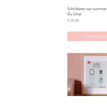
Schilderen op nummer 
Du Chat
Prijs
€ 28,00
In winkelwage