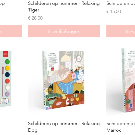
 op
Schilderen op nummer - Relaxing
Schilderen o
Tiger
Prijs
€ 15,50
Prijs
€ 28,00
n
In winkelwagen
In 
-
Schilderen op nummer - Relaxing
Schilderen o
Dog
Marroc