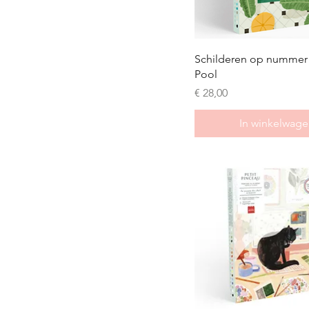
Schilderen op nummer 
Pool
Prijs
€ 28,00
In winkelwage