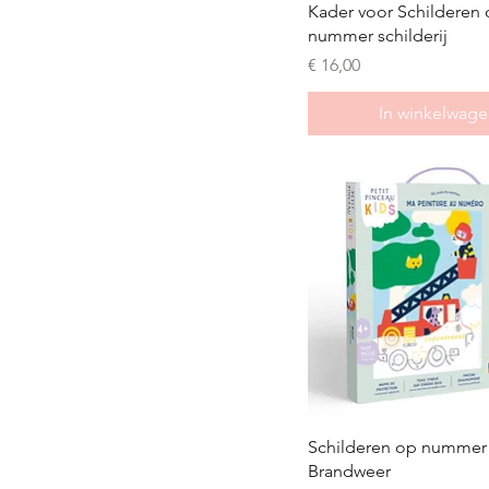
Kader voor Schilderen
nummer schilderij
Prijs
€ 16,00
In winkelwage
Schilderen op nummer 
Brandweer