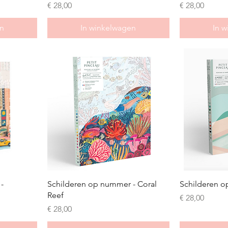
Prijs
Prijs
€ 28,00
€ 28,00
n
In winkelwagen
In 
-
Schilderen op nummer - Coral
Schilderen o
Reef
Prijs
€ 28,00
Prijs
€ 28,00