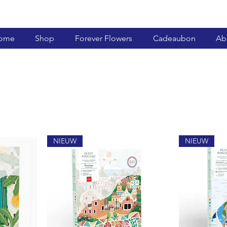
ome
Shop
Forever Flowers
Cadeaubon
Ab
NIEUW
NIEUW