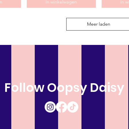
n
In winkelwagen
In 
Meer laden
Follow Oopsy Daisy