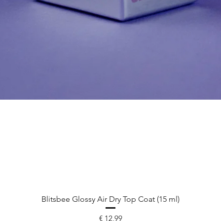
Blitsbee Glossy Air Dry Top Coat (15 ml)
Prijs
€ 12,99