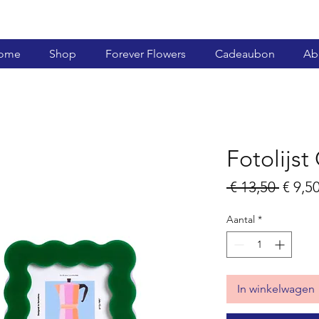
ome
Shop
Forever Flowers
Cadeaubon
Ab
Fotolijst
Norm
 € 13,50 
€ 9,5
prijs
Aantal
*
In winkelwagen