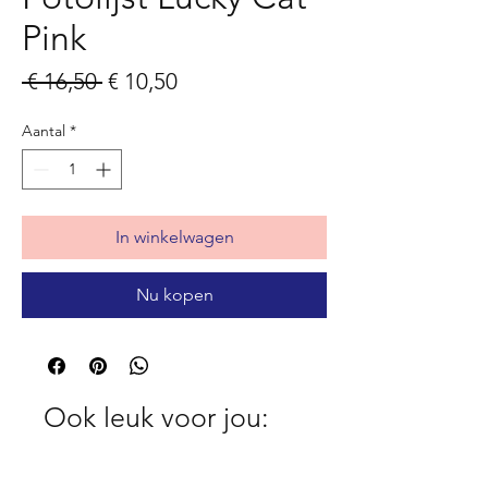
Pink
Normale
Verkoopprijs
 € 16,50 
€ 10,50
prijs
Aantal
*
In winkelwagen
Nu kopen
Ook leuk voor jou: