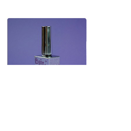
Blitsbee Glossy Air Dry Top Coat
(15 ml)