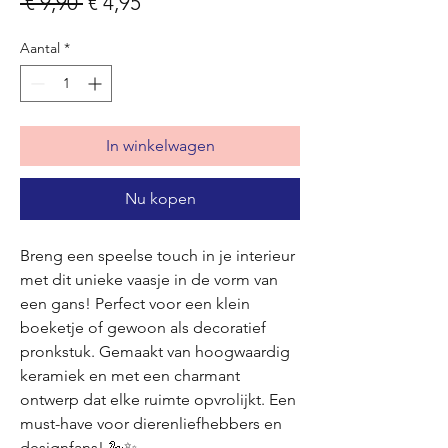
Normale
Verkoopprijs
 € 9,90 
€ 4,95
prijs
Aantal
*
In winkelwagen
Nu kopen
Breng een speelse touch in je interieur
met dit unieke vaasje in de vorm van
een gans! Perfect voor een klein
boeketje of gewoon als decoratief
pronkstuk. Gemaakt van hoogwaardig
keramiek en met een charmant
ontwerp dat elke ruimte opvrolijkt. Een
must-have voor dierenliefhebbers en
designfans! 🦢✨