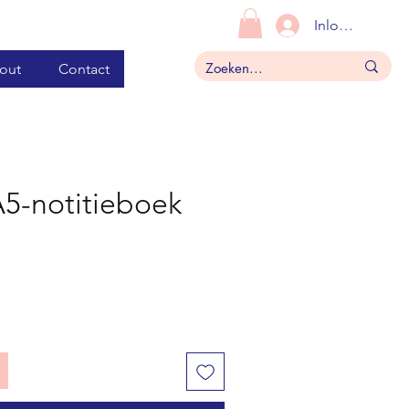
Inloggen
out
Contact
A5-notitieboek