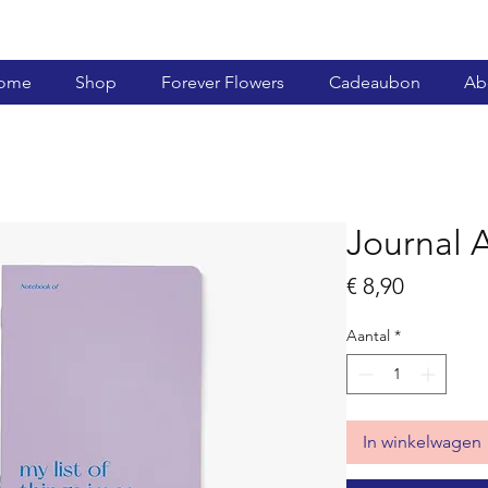
ome
Shop
Forever Flowers
Cadeaubon
Ab
Journal 
Prijs
€ 8,90
Aantal
*
In winkelwagen