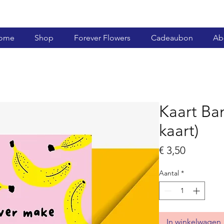
ome
Shop
Forever Flowers
Cadeaubon
Ab
Kaart Ba
kaart)
Prijs
€ 3,50
Aantal
*
In winkelwagen