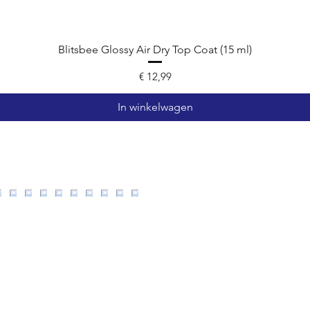
Blitsbee Glossy Air Dry Top Coat (15 ml)
Prijs
€ 12,99
In winkelwagen