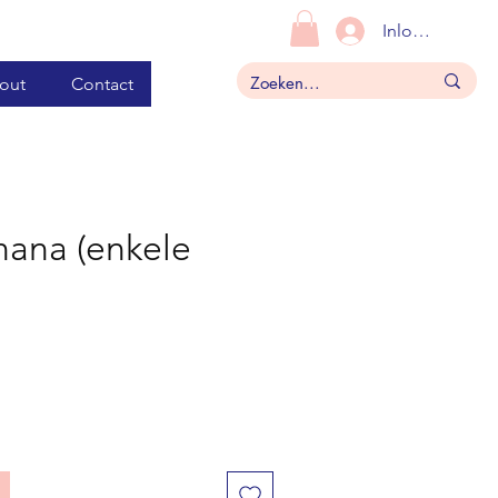
Inloggen
out
Contact
nana (enkele