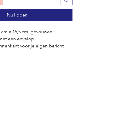
Nu kopen
9 cm x 15,5 cm (gevouwen)
 met een envelop
innenkant voor je eigen bericht