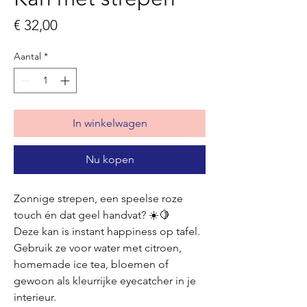
Prijs
€ 32,00
Aantal
*
In winkelwagen
Nu kopen
Zonnige strepen, een speelse roze
touch én dat geel handvat? ☀️🍋
Deze kan is instant happiness op tafel.
Gebruik ze voor water met citroen,
homemade ice tea, bloemen of
gewoon als kleurrijke eyecatcher in je
interieur.