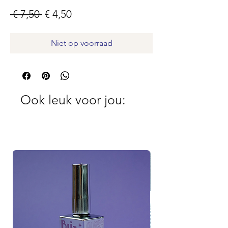
Normale
Verkoopprijs
 € 7,50 
€ 4,50
prijs
Niet op voorraad
Ook leuk voor jou: