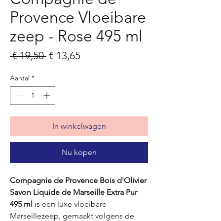
Provence Vloeibare
zeep - Rose 495 ml
Normale
Verkoopprijs
 € 19,50 
€ 13,65
prijs
Aantal
*
In winkelwagen
Nu kopen
Compagnie de Provence Bois d'Olivier
Savon Liquide de Marseille Extra Pur
495 ml
is een luxe vloeibare
Marseillezeep, gemaakt volgens de