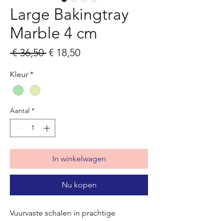
Large Bakingtray
Marble 4 cm
Normale
Verkoopprijs
 € 36,50 
€ 18,50
prijs
Kleur
*
Aantal
*
In winkelwagen
Nu kopen
Vuurvaste schalen in prachtige