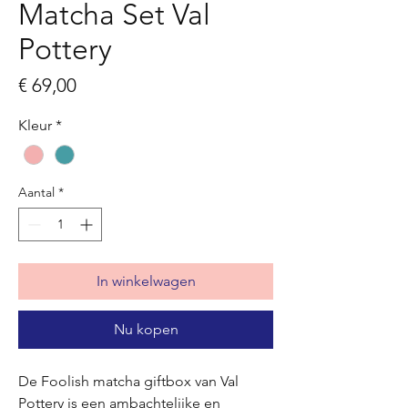
Matcha Set Val
Pottery
Prijs
€ 69,00
Kleur
*
Aantal
*
In winkelwagen
Nu kopen
De Foolish matcha giftbox van Val
Pottery is een ambachtelijke en