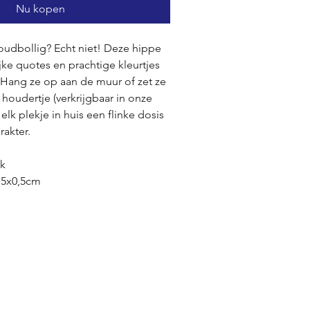
Nu kopen
 oudbollig? Echt niet! Deze hippe
ijke quotes en prachtige kleurtjes
! Hang ze op aan de muur of zet ze
l houdertje (verkrijgbaar in onze
 elk plekje in huis een flinke dosis
rakter.
ek
,5x0,5cm