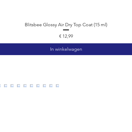
Blitsbee Glossy Air Dry Top Coat (15 ml)
Prijs
€ 12,99
In winkelwagen