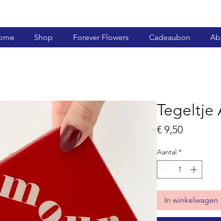
ome
Shop
Forever Flowers
Cadeaubon
Ab
Tegeltje
Prijs
€ 9,50
Aantal
*
In winkelwagen