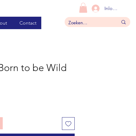
Inloggen
out
Contact
 Born to be Wild