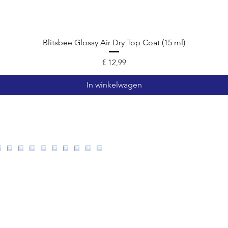
Blitsbee Glossy Air Dry Top Coat (15 ml)
Prijs
€ 12,99
In winkelwagen