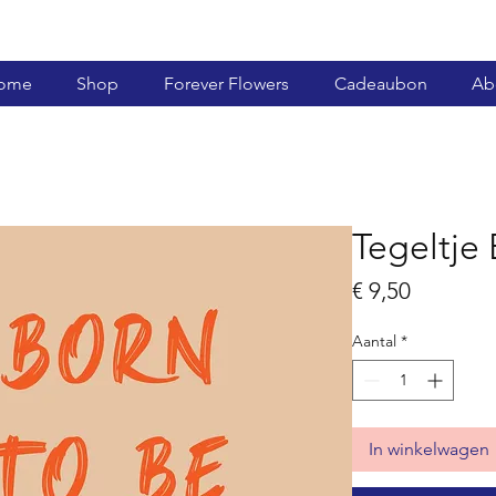
ome
Shop
Forever Flowers
Cadeaubon
Ab
Tegeltje
Prijs
€ 9,50
Aantal
*
In winkelwagen