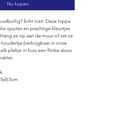
Nu kopen
 oudbollig? Echt niet! Deze hippe
ijke quotes en prachtige kleurtjes
! Hang ze op aan de muur of zet ze
l houdertje (verkrijgbaar in onze
 elk plekje in huis een flinke dosis
rakter.
ek
,5x0,5cm