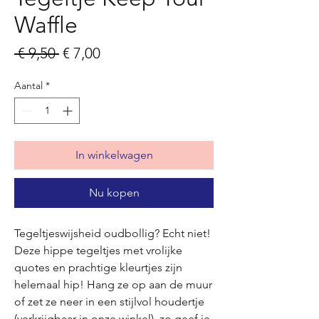
Waffle
Normale
Verkoopprijs
 € 9,50 
€ 7,00
prijs
Aantal
*
In winkelwagen
Nu kopen
Tegeltjeswijsheid oudbollig? Echt niet!
Deze hippe tegeltjes met vrolijke
quotes en prachtige kleurtjes zijn
helemaal hip! Hang ze op aan de muur
of zet ze neer in een stijlvol houdertje
(verkrijgbaar in onze winkel), zo geef je