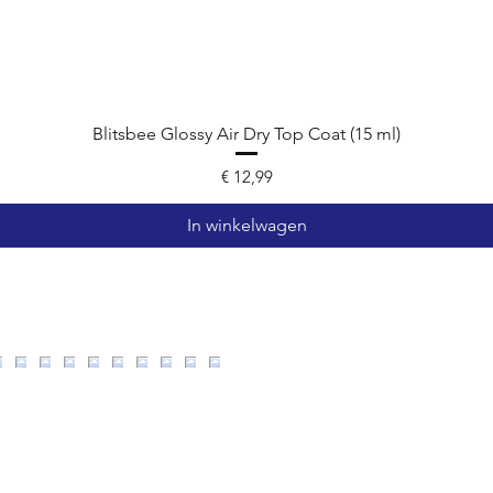
Blitsbee Glossy Air Dry Top Coat (15 ml)
Prijs
€ 12,99
In winkelwagen