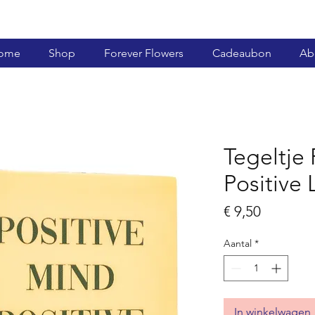
ome
Shop
Forever Flowers
Cadeaubon
Ab
Tegeltje 
Positive 
Prijs
€ 9,50
Aantal
*
In winkelwagen