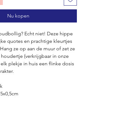
Nu kopen
 oudbollig? Echt niet! Deze hippe
ijke quotes en prachtige kleurtjes
! Hang ze op aan de muur of zet ze
l houdertje (verkrijgbaar in onze
 elk plekje in huis een flinke dosis
rakter.
ek
,5x0,5cm