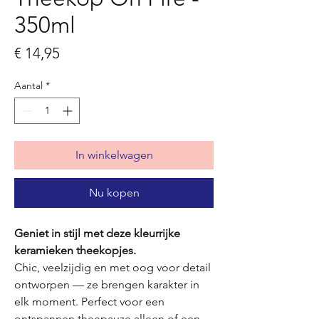
350ml
Prijs
€ 14,95
Aantal
*
In winkelwagen
Nu kopen
Geniet in stijl met deze kleurrijke
keramieken theekopjes.
Chic, veelzijdig en met oog voor detail
ontworpen — ze brengen karakter in
elk moment. Perfect voor een
ontspannen theepauze alleen of een