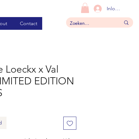
Inloggen
out
Contact
e Loeckx x Val
LIMITED EDITION
S
d