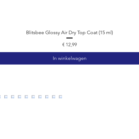
Blitsbee Glossy Air Dry Top Coat (15 ml)
Prijs
€ 12,99
In winkelwagen