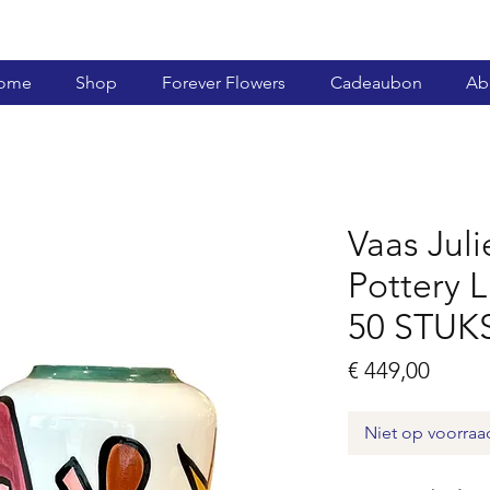
ome
Shop
Forever Flowers
Cadeaubon
Ab
Vaas Juli
Pottery 
50 STUK
Prijs
€ 449,00
Niet op voorraa