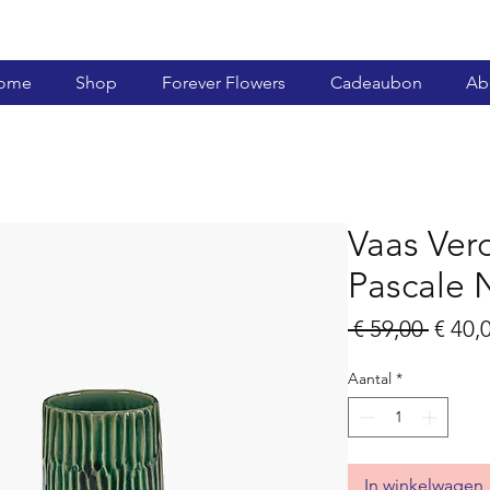
ome
Shop
Forever Flowers
Cadeaubon
Ab
Vaas Ver
Pascale 
Norm
 € 59,00 
€ 40,
prijs
Aantal
*
In winkelwagen