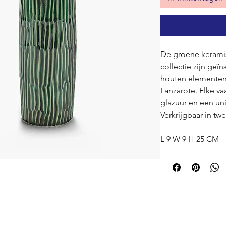
De groene keramis
collectie zijn ge
houten elementen
Lanzarote. Elke v
glazuur en een un
Verkrijgbaar in tw
L 9 W 9 H 25 CM