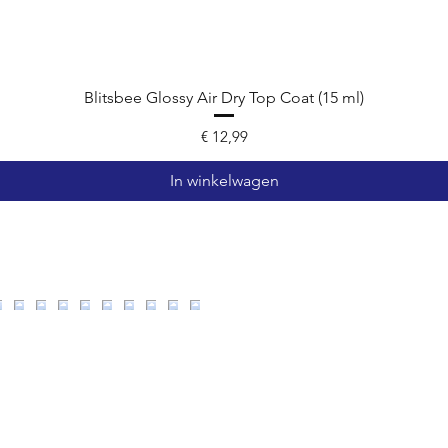
Blitsbee Glossy Air Dry Top Coat (15 ml)
Prijs
€ 12,99
In winkelwagen