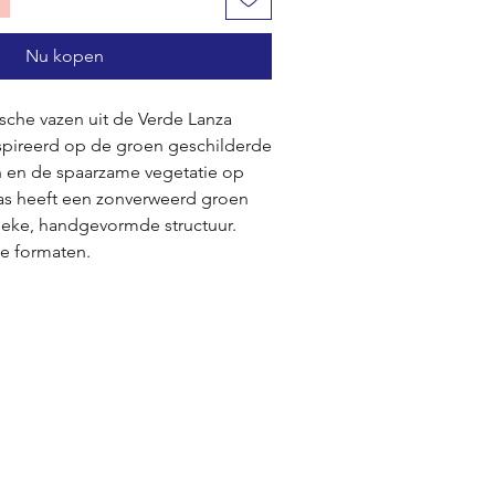
Nu kopen
che vazen uit de Verde Lanza
ïnspireerd op de groen geschilderde
 en de spaarzame vegetatie op
aas heeft een zonverweerd groen
ieke, handgevormde structuur.
ee formaten.