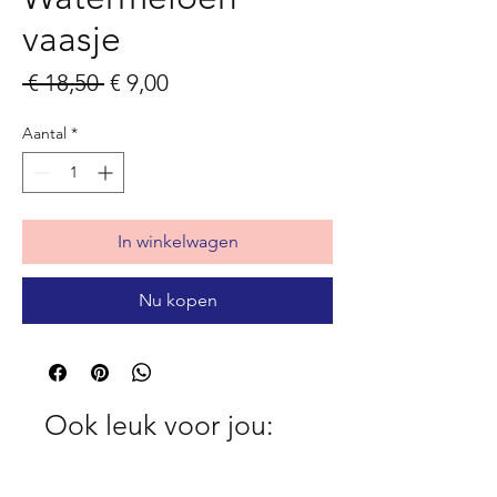
vaasje
Normale
Verkoopprijs
 € 18,50 
€ 9,00
prijs
Aantal
*
In winkelwagen
Nu kopen
Ook leuk voor jou: