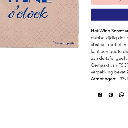
Het Wine Servet v
dubbelzijdig desi
abstract motief in
kant een quote die
aan de tafel geeft.
Gemaakt van FSC®-
verpakking bevat 2
Afmetingen:
L33x