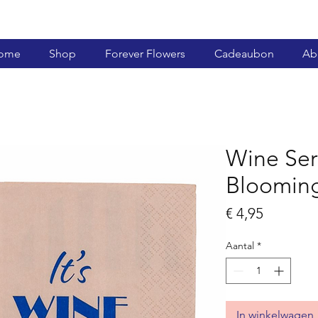
ome
Shop
Forever Flowers
Cadeaubon
Ab
Wine Ser
Blooming
Prijs
€ 4,95
Aantal
*
In winkelwagen