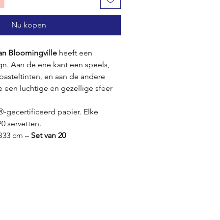
Nu kopen
an Bloomingville
heeft een
gn. Aan de ene kant een speels,
 pasteltinten, en aan de andere
 een luchtige en gezellige sfeer
gecertificeerd papier. Elke
0 servetten.
B33 cm –
Set van 20