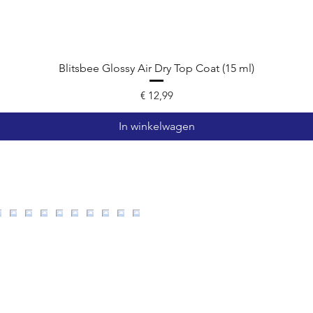
Blitsbee Glossy Air Dry Top Coat (15 ml)
Prijs
€ 12,99
In winkelwagen