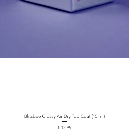
Blitsbee Glossy Air Dry Top Coat (15 ml)
Prijs
€ 12,99