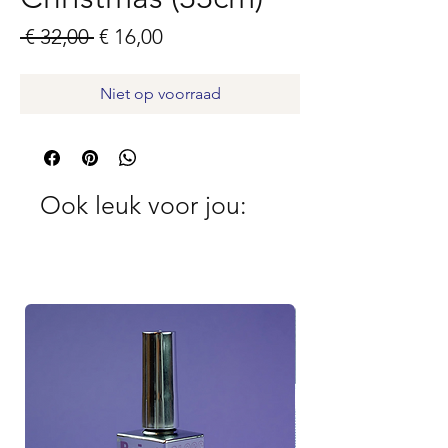
Normale
Verkoopprijs
 € 32,00 
€ 16,00
prijs
Niet op voorraad
Ook leuk voor jou: