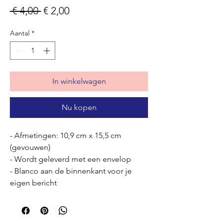
Normale
Verkoopprijs
 € 4,00 
€ 2,00
prijs
Aantal
*
In winkelwagen
Nu kopen
- Afmetingen: 10,9 cm x 15,5 cm
(gevouwen)
- Wordt geleverd met een envelop
- Blanco aan de binnenkant voor je
eigen bericht