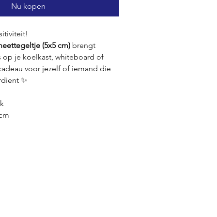
Nu kopen
tiviteit!
neettegeltje (5x5 cm)
brengt
 op je koelkast, whiteboard of
cadeau voor jezelf of iemand die
rdient ✨
ek
5cm