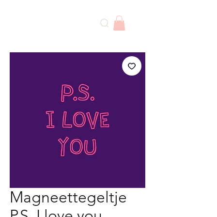
Magneettegeltje
P.S. I love you