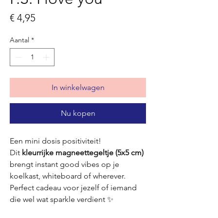
Prijs
€ 4,95
Aantal
*
In winkelwagen
Nu kopen
Een mini dosis positiviteit!
Dit
kleurrijke magneettegeltje (5x5 cm)
brengt instant good vibes op je
koelkast, whiteboard of wherever.
Perfect cadeau voor jezelf of iemand
die wel wat sparkle verdient ✨