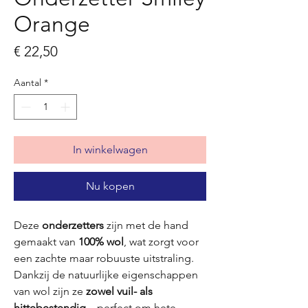
Orange
Prijs
€ 22,50
Aantal
*
In winkelwagen
Nu kopen
Deze
onderzetters
zijn met de hand
gemaakt van
100% wol
, wat zorgt voor
een zachte maar robuuste uitstraling.
Dankzij de natuurlijke eigenschappen
van wol zijn ze
zowel vuil- als
hittebestendig
– perfect om hete