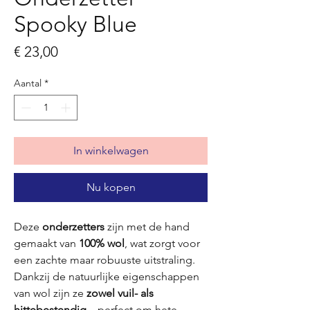
Spooky Blue
Prijs
€ 23,00
Aantal
*
In winkelwagen
Nu kopen
Deze
onderzetters
zijn met de hand
gemaakt van
100% wol
, wat zorgt voor
een zachte maar robuuste uitstraling.
Dankzij de natuurlijke eigenschappen
van wol zijn ze
zowel vuil- als
hittebestendig
– perfect om hete