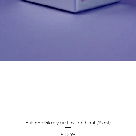
Blitsbee Glossy Air Dry Top Coat (15 ml)
Prijs
€ 12,99