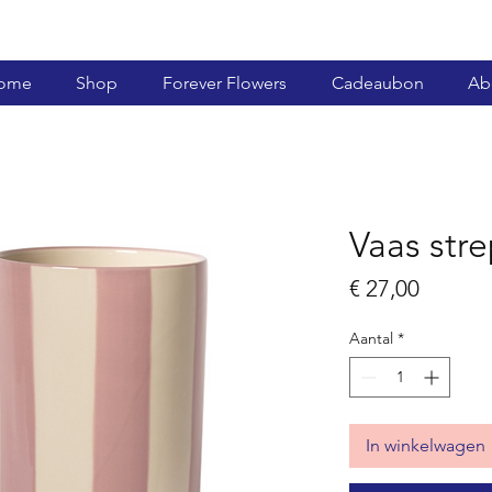
ome
Shop
Forever Flowers
Cadeaubon
Ab
Vaas str
Prijs
€ 27,00
Aantal
*
In winkelwagen