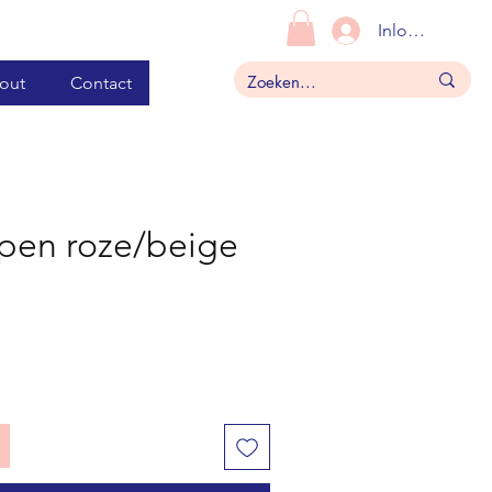
Inloggen
out
Contact
epen roze/beige