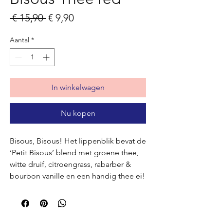
Normale
Verkoopprijs
 € 15,90 
€ 9,90
prijs
Aantal
*
In winkelwagen
Nu kopen
Bisous, Bisous! Het lippenblik bevat de
‘Petit Bisous’ blend met groene thee,
witte druif, citroengrass, rabarber &
bourbon vanille en een handig thee ei!