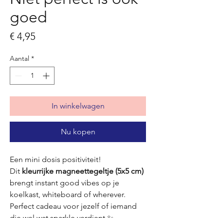
goed
Prijs
€ 4,95
Aantal
*
In winkelwagen
Nu kopen
Een mini dosis positiviteit!
Dit
kleurrijke magneettegeltje (5x5 cm)
brengt instant good vibes op je
koelkast, whiteboard of wherever.
Perfect cadeau voor jezelf of iemand
die wel wat sparkle verdient ✨