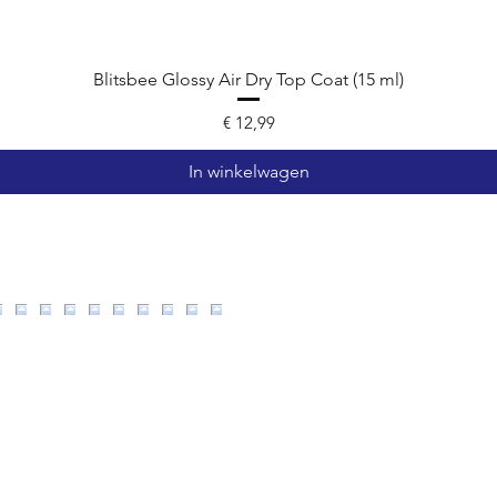
Blitsbee Glossy Air Dry Top Coat (15 ml)
Prijs
€ 12,99
In winkelwagen