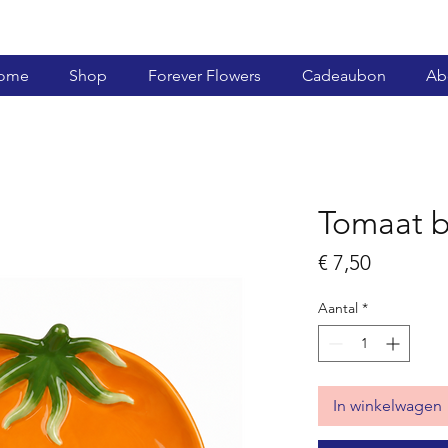
ome
Shop
Forever Flowers
Cadeaubon
Ab
Tomaat b
Prijs
€ 7,50
Aantal
*
In winkelwagen